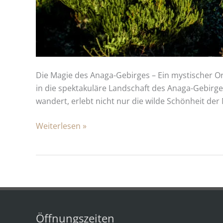
Die Magie des Anaga-Gebirges – Ein mystischer O
in die spektakuläre Landschaft des Anaga-Gebirges
wandert, erlebt nicht nur die wilde Schönheit der
Weiterlesen »
Öffnungszeiten