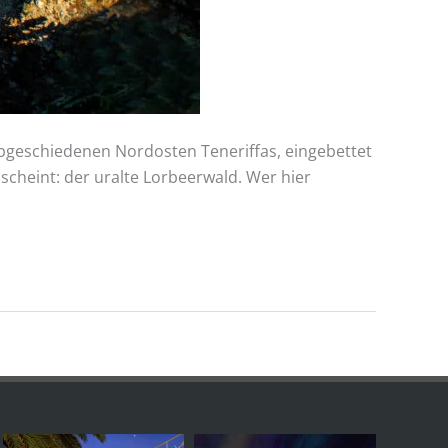
bgeschiedenen Nordosten Teneriffas, eingebettet
scheint: der uralte Lorbeerwald. Wer hier