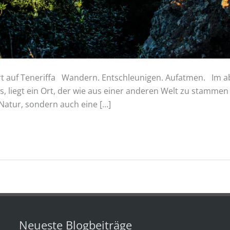
rt auf Teneriffa Wandern. Entschleunigen. Aufatmen. Im a
, liegt ein Ort, der wie aus einer anderen Welt zu stammen 
 Natur, sondern auch eine […]
Neueste Blogbeiträge