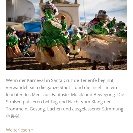
Karneval
von
Santa
Cruz
de
Tenerife:
Farben,
Musik
und
pure
Lebensfreude
Wenn der Karneval in Santa Cruz de Tenerife beginnt,
verwandelt sich die ganze Stadt – und die Insel – in ein
leuchtendes Meer aus Fantasie, Musik und Bewegung. Die
Straßen pulsieren bei Tag und Nacht vom Klang der
Trommeln, Gesang, Lachen und ausgelassener Stimmung
🥁🎤😂.
Weiterlesen »