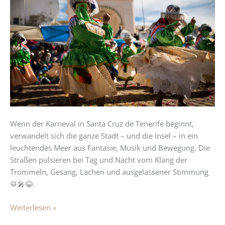
von
Santa
Cruz
de
Tenerife:
Farben,
Musik
und
pure
Lebensfreude
Wenn der Karneval in Santa Cruz de Tenerife beginnt,
verwandelt sich die ganze Stadt – und die Insel – in ein
leuchtendes Meer aus Fantasie, Musik und Bewegung. Die
Straßen pulsieren bei Tag und Nacht vom Klang der
Trommeln, Gesang, Lachen und ausgelassener Stimmung
🥁🎤😂.
Weiterlesen »