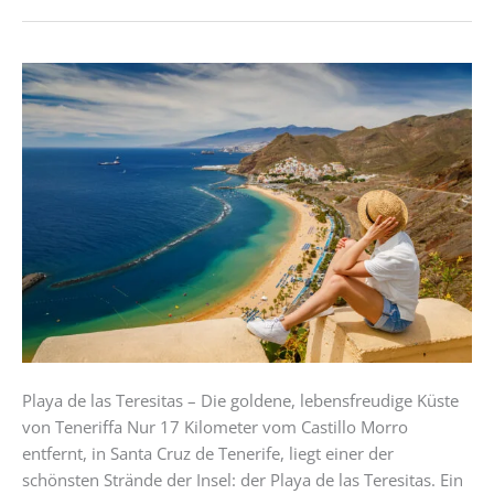
Playa
de
las
Teresitas-
Der
schönste
Strand
von
Teneriffa
Playa de las Teresitas – Die goldene, lebensfreudige Küste
von Teneriffa Nur 17 Kilometer vom Castillo Morro
entfernt, in Santa Cruz de Tenerife, liegt einer der
schönsten Strände der Insel: der Playa de las Teresitas. Ein