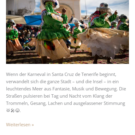
von
Santa
Cruz
de
Tenerife:
Farben,
Musik
und
pure
Lebensfreude
Wenn der Karneval in Santa Cruz de Tenerife beginnt,
verwandelt sich die ganze Stadt – und die Insel – in ein
leuchtendes Meer aus Fantasie, Musik und Bewegung. Die
Straßen pulsieren bei Tag und Nacht vom Klang der
Trommeln, Gesang, Lachen und ausgelassener Stimmung
🥁🎤😂.
Weiterlesen »