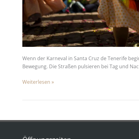
Wenn der Karneval in Santa Cruz de Tenerife begin
Bewegung. Die Straßen pulsieren bei Tag und Na
Weiterlesen »