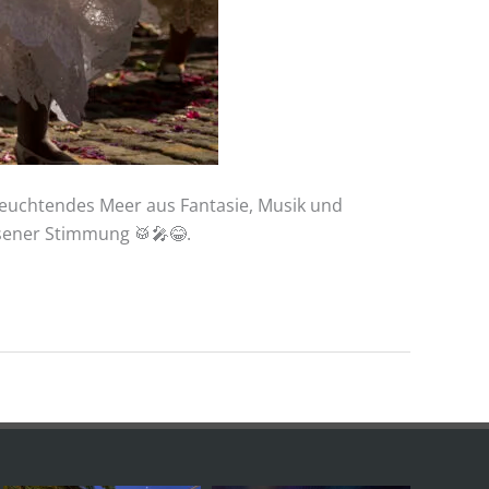
n leuchtendes Meer aus Fantasie, Musik und
sener Stimmung 🥁🎤😂.