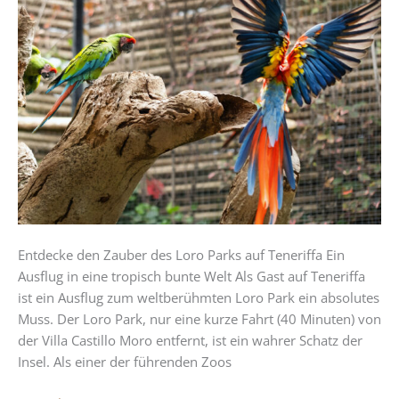
den
Zauber
des
Loro
Parks
auf
Teneriffa
Entdecke den Zauber des Loro Parks auf Teneriffa Ein
Ausflug in eine tropisch bunte Welt Als Gast auf Teneriffa
ist ein Ausflug zum weltberühmten Loro Park ein absolutes
Muss. Der Loro Park, nur eine kurze Fahrt (40 Minuten) von
der Villa Castillo Moro entfernt, ist ein wahrer Schatz der
Insel. Als einer der führenden Zoos