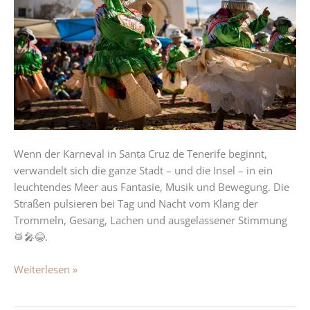
Santa
Cruz
de
Tenerife:
Farben,
Musik
und
pure
Lebensfreude
Wenn der Karneval in Santa Cruz de Tenerife beginnt,
verwandelt sich die ganze Stadt – und die Insel – in ein
leuchtendes Meer aus Fantasie, Musik und Bewegung. Die
Straßen pulsieren bei Tag und Nacht vom Klang der
Trommeln, Gesang, Lachen und ausgelassener Stimmung
🥁🎤😂.
Weiterlesen »