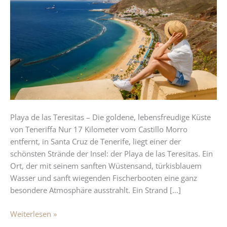
Teresitas-
Der
schönste
Strand
von
Teneriffa
Playa de las Teresitas – Die goldene, lebensfreudige Küste
von Teneriffa Nur 17 Kilometer vom Castillo Morro
entfernt, in Santa Cruz de Tenerife, liegt einer der
schönsten Strände der Insel: der Playa de las Teresitas. Ein
Ort, der mit seinem sanften Wüstensand, türkisblauem
Wasser und sanft wiegenden Fischerbooten eine ganz
besondere Atmosphäre ausstrahlt. Ein Strand […]
Weiterlesen »