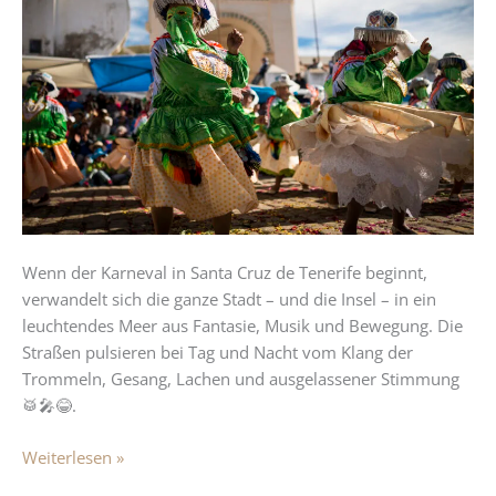
von
Santa
Cruz
de
Tenerife:
Farben,
Musik
und
pure
Lebensfreude
Wenn der Karneval in Santa Cruz de Tenerife beginnt,
verwandelt sich die ganze Stadt – und die Insel – in ein
leuchtendes Meer aus Fantasie, Musik und Bewegung. Die
Straßen pulsieren bei Tag und Nacht vom Klang der
Trommeln, Gesang, Lachen und ausgelassener Stimmung
🥁🎤😂.
Weiterlesen »