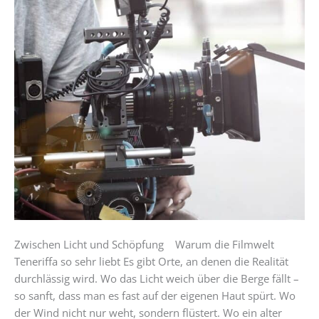
–
warum
die
Filmwelt
Teneriffa
so
sehr
liebt
Zwischen Licht und Schöpfung Warum die Filmwelt
Teneriffa so sehr liebt Es gibt Orte, an denen die Realität
durchlässig wird. Wo das Licht weich über die Berge fällt –
so sanft, dass man es fast auf der eigenen Haut spürt. Wo
der Wind nicht nur weht, sondern flüstert. Wo ein alter