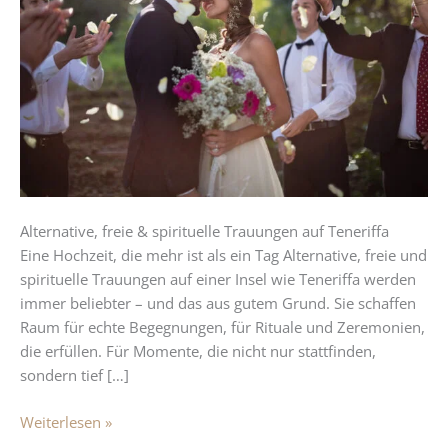
auf
Teneriffa
–
magisch
&
echt
Alternative, freie & spirituelle Trauungen auf Teneriffa
Eine Hochzeit, die mehr ist als ein Tag Alternative, freie und
spirituelle Trauungen auf einer Insel wie Teneriffa werden
immer beliebter – und das aus gutem Grund. Sie schaffen
Raum für echte Begegnungen, für Rituale und Zeremonien,
die erfüllen. Für Momente, die nicht nur stattfinden,
sondern tief […]
Weiterlesen »