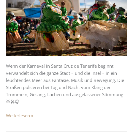
Santa
Cruz
de
Tenerife:
Farben,
Musik
und
pure
Lebensfreude
Wenn der Karneval in Santa Cruz de Tenerife beginnt,
verwandelt sich die ganze Stadt – und die Insel – in ein
leuchtendes Meer aus Fantasie, Musik und Bewegung. Die
Straßen pulsieren bei Tag und Nacht vom Klang der
Trommeln, Gesang, Lachen und ausgelassener Stimmung
🥁🎤😂.
Weiterlesen »