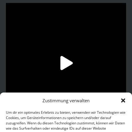
Zustimmung verwalten
Um dir ein optimales Erlebnis zu bieten, verwenden wir Technologien wie
Cookies, um Geräteinformationen zu speichern und/oder darauf
zuzugreifen. Wenn du diesen Technologien zustimmst, können wir Daten
wie das Surfverhalten oder eindeutige IDs auf dieser Website