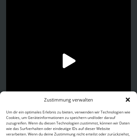
Zustimmung verwalten
Um dir ein optimales Erlebnis zu bieten, verwenden wir Technologien wie
Cookies, um Geräteinformationen zu speichern und/oder darauf
zuzugreifen. Wenn du diesen Technologien zustimmst, können wir Daten
wie das Surfverhalten oder eindeutige IDs auf dieser Website
Auf Instagram folgen
verarbeiten. Wenn du deine Zustimmung nicht erteilst oder zurückziehst,