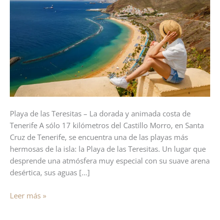
Teresitas-
La
playa
más
bonita
de
Tenerife
Playa de las Teresitas – La dorada y animada costa de
Tenerife A sólo 17 kilómetros del Castillo Morro, en Santa
Cruz de Tenerife, se encuentra una de las playas más
hermosas de la isla: la Playa de las Teresitas. Un lugar que
desprende una atmósfera muy especial con su suave arena
desértica, sus aguas […]
Leer más »