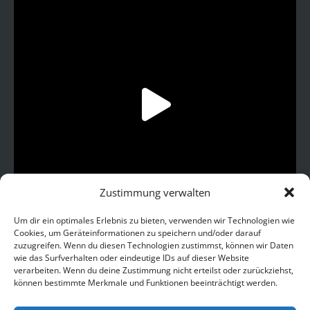
Zustimmung verwalten
Um dir ein optimales Erlebnis zu bieten, verwenden wir Technologien wie
Cookies, um Geräteinformationen zu speichern und/oder darauf
zuzugreifen. Wenn du diesen Technologien zustimmst, können wir Daten
wie das Surfverhalten oder eindeutige IDs auf dieser Website
Cargar más
Seguir en Instagram
verarbeiten. Wenn du deine Zustimmung nicht erteilst oder zurückziehst,
können bestimmte Merkmale und Funktionen beeinträchtigt werden.